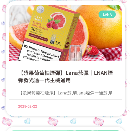
LANA
【漿果葡萄柚煙彈】Lana菸彈｜LNAN煙
彈發光透一代主機通用
【漿果葡萄柚煙彈】Lana菸彈Lana煙彈一通菸彈
2025-02-22