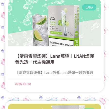
LANA
【清爽雪碧煙彈】Lana菸彈｜LNAN煙彈
發光透一代主機通用
【清爽雪碧煙彈】Lana菸彈Lana煙彈一通菸彈通
2025-02-22