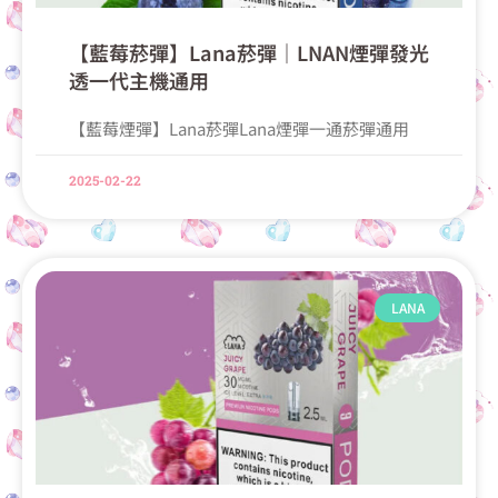
【藍莓菸彈】Lana菸彈｜LNAN煙彈發光
透一代主機通用
【藍莓煙彈】Lana菸彈Lana煙彈一通菸彈通用
2025-02-22
LANA