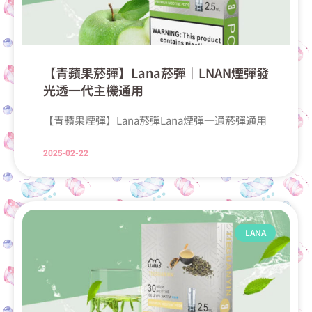
【青蘋果菸彈】Lana菸彈｜LNAN煙彈發
光透一代主機通用
【青蘋果煙彈】Lana菸彈Lana煙彈一通菸彈通用
2025-02-22
LANA