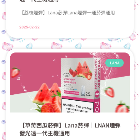
【荔枝煙彈】Lana菸彈Lana煙彈一通菸彈通用
2025-02-22
LANA
【草莓西瓜菸彈】Lana菸彈｜LNAN煙彈
發光透一代主機通用