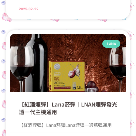
2025-02-22
LANA
【紅酒煙彈】Lana菸彈｜LNAN煙彈發光
透一代主機通用
【紅酒煙彈】Lana菸彈Lana煙彈一通菸彈通用