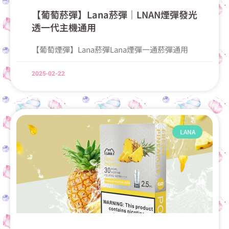
【葡萄菸彈】Lana菸彈｜LNAN煙彈發光
透一代主機通用
【葡萄煙彈】Lana菸彈Lana煙彈一通菸彈通用
2025-02-22
LANA