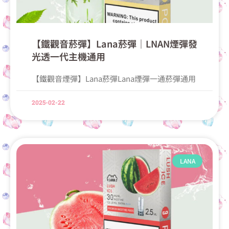
【鐵觀音菸彈】Lana菸彈｜LNAN煙彈發
光透一代主機通用
【鐵觀音煙彈】Lana菸彈Lana煙彈一通菸彈通用
2025-02-22
LANA