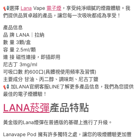
📢
選擇
Lana
Vape
電子煙
，享受純淨細膩的煙霧體驗。我
們提供品質卓越的產品，讓您每一次吸吮都成為享受！
產品信息
品 牌 LANA｜拉納
數 量 3顆/盒
容 量 2.5ml/顆
連 接 磁性連接，即插即用
尼古丁 3mg/ml
可吸口數 約600口(具體視使用頻率及習慣)
主要成分 甘油、丙二醇、調味劑、尼古丁鹽
📢
加LANA官網客服LINE了解更多產品信息，我們為您提供
最佳的電子煙體驗！
LANA菸彈
產品特點
黃金版的Lana煙彈在普通版的基礎上進行了升級。
Lanavape Pod 擁有許多獨特之處，讓您的吸煙體驗更加豐