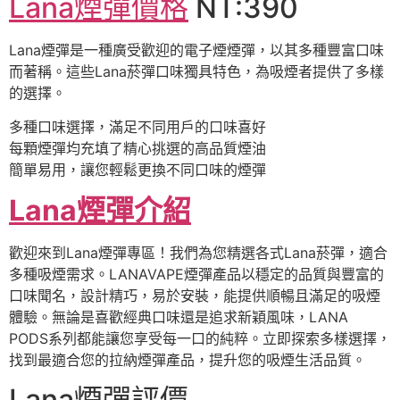
Lana煙彈價格
NT:390
Lana煙彈是一種廣受歡迎的電子煙煙彈，以其多種豐富口味
而著稱。這些Lana菸彈口味獨具特色，為吸煙者提供了多樣
的選擇。
多種口味選擇，滿足不同用戶的口味喜好
每顆煙彈均充填了精心挑選的高品質煙油
簡單易用，讓您輕鬆更換不同口味的煙彈
Lana煙彈介紹
歡迎來到Lana煙彈專區！我們為您精選各式Lana菸彈，適合
多種吸煙需求。LANAVAPE煙彈產品以穩定的品質與豐富的
口味聞名，設計精巧，易於安裝，能提供順暢且滿足的吸煙
體驗。無論是喜歡經典口味還是追求新穎風味，LANA
PODS系列都能讓您享受每一口的純粹。立即探索多樣選擇，
找到最適合您的拉納煙彈產品，提升您的吸煙生活品質。
Lana煙彈評價