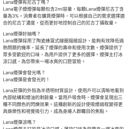
Lana煙彈有尼古丁嗎？
Lana電子煙煙彈每顆包含2ml容量，每顆Lana煙彈尼古丁含
量為3%。消費者在購買煙彈時，可以根據自己的需求選擇適
合的尼古丁濃度，從而更好地控制自己的尼古丁攝取量。
Lana煙彈好抽嗎？
Lana煙彈採用了陶瓷蜂窩式線圈描繪設計，能夠有效降低過
熱問題的機率，延長了煙彈的壽命和使用次數。煙彈提供了
眾多受歡迎的口味，為用戶提供了更多的選擇。煙彈主打冰
涼口感，為您帶來一場冰爽的口腔冒險。
Lana煙彈會發光嗎？
Lana煙彈是會發光的！
Lana菸彈的外殼為半透明材質設計，使用戶可以清晰地看到
內部結構和煙油的剩餘量。當用戶吸食時，煙彈會呈現出三
種不同顏色的閃爍效果。這種創新的設計使吸煙過程變得更
具娛樂性和視覺吸引力，成為身邊人群矚目的焦點。
Lana煙彈涼嗎？