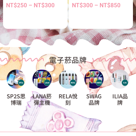
NT$
250
–
NT$
300
NT$
300
–
NT$
850
選擇規格
選擇規格
電子菸品牌
SP2S思
LANA菸
RELA悅
SWAG
ILIA品
博瑞
彈主機
刻
品牌
牌