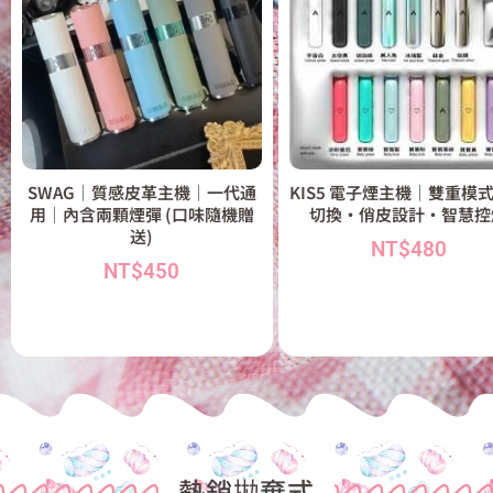
SWAG｜質感皮革主機｜一代通
KIS5 電子煙主機｜雙重模
用｜內含兩顆煙彈 (口味隨機贈
切換・俏皮設計・智慧控
送)
NT$
480
NT$
450
選擇規格
選擇規格
熱銷拋棄式