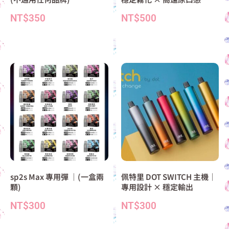
NT$
350
NT$
500
選擇規格
選擇規格
sp2s Max 專用彈 ｜(一盒兩
佩特里 DOT SWITCH 主機｜
顆)
專用設計 × 穩定輸出
NT$
300
NT$
300
選擇規格
選擇規格