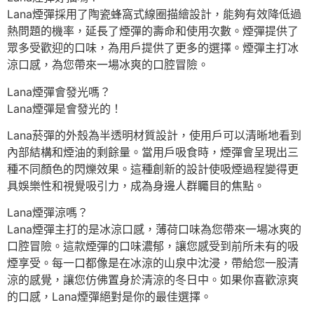
Lana煙彈採用了陶瓷蜂窩式線圈描繪設計，能夠有效降低過
熱問題的機率，延長了煙彈的壽命和使用次數。煙彈提供了
眾多受歡迎的口味，為用戶提供了更多的選擇。煙彈主打冰
涼口感，為您帶來一場冰爽的口腔冒險。
Lana煙彈會發光嗎？
Lana煙彈是會發光的！
Lana菸彈的外殼為半透明材質設計，使用戶可以清晰地看到
內部結構和煙油的剩餘量。當用戶吸食時，煙彈會呈現出三
種不同顏色的閃爍效果。這種創新的設計使吸煙過程變得更
具娛樂性和視覺吸引力，成為身邊人群矚目的焦點。
Lana煙彈涼嗎？
Lana煙彈主打的是冰涼口感，薄荷口味為您帶來一場冰爽的
口腔冒險。這款煙彈的口味濃郁，讓您感受到前所未有的吸
煙享受。每一口都像是在冰涼的山泉中沈浸，帶給您一股清
涼的感覺，讓您仿佛置身於清涼的冬日中。如果你喜歡涼爽
的口感，Lana煙彈絕對是你的最佳選擇。