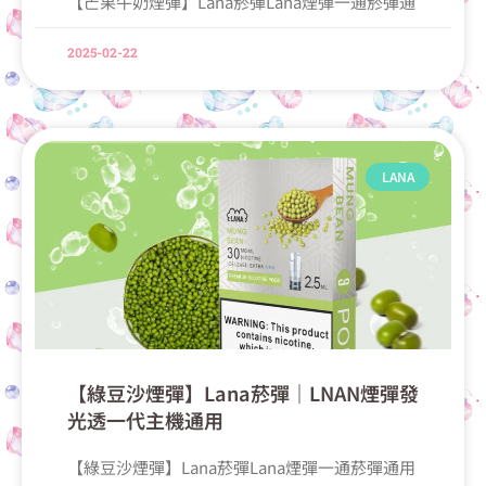
【芒果牛奶煙彈】Lana菸彈Lana煙彈一通菸彈通
2025-02-22
LANA
【綠豆沙煙彈】Lana菸彈｜LNAN煙彈發
光透一代主機通用
【綠豆沙煙彈】Lana菸彈Lana煙彈一通菸彈通用