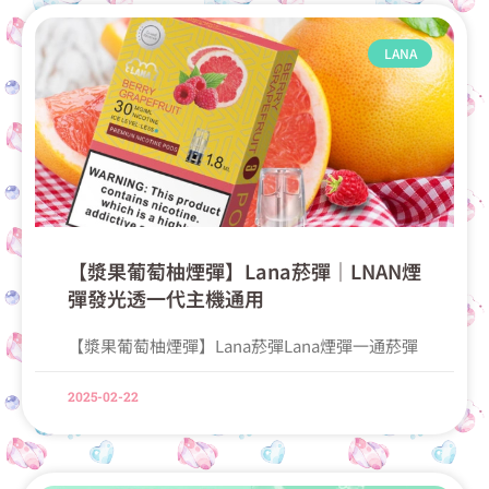
LANA
【漿果葡萄柚煙彈】Lana菸彈｜LNAN煙
彈發光透一代主機通用
【漿果葡萄柚煙彈】Lana菸彈Lana煙彈一通菸彈
2025-02-22