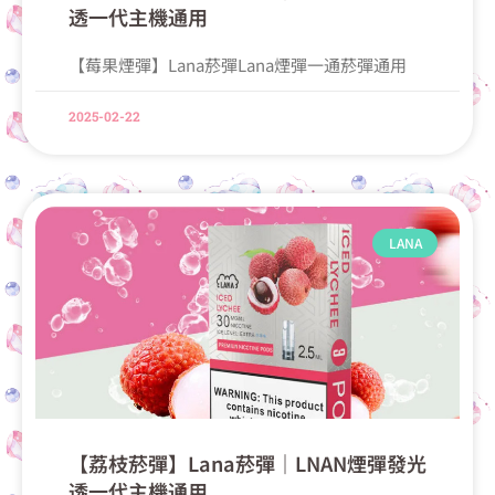
透一代主機通用
【莓果煙彈】Lana菸彈Lana煙彈一通菸彈通用
2025-02-22
LANA
【荔枝菸彈】Lana菸彈｜LNAN煙彈發光
透一代主機通用