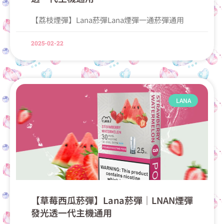
【荔枝煙彈】Lana菸彈Lana煙彈一通菸彈通用
2025-02-22
LANA
【草莓西瓜菸彈】Lana菸彈｜LNAN煙彈
發光透一代主機通用