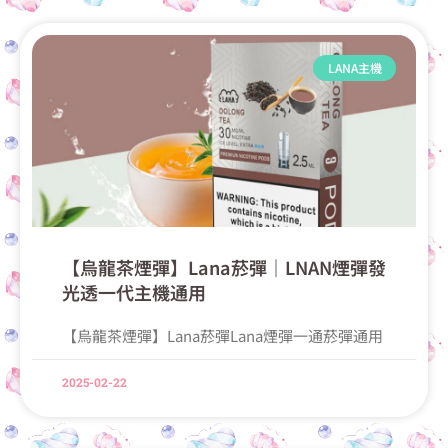
LANA主機
【烏龍茶煙彈】Lana菸彈｜LNAN煙彈發
光透一代主機通用
【烏龍茶煙彈】Lana菸彈Lana煙彈一通菸彈通用
2025-02-22