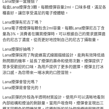
Lana煙彈一盒幾個？
每盒Lana煙彈含3顆，每顆煙彈容量2ml，口味多樣，滿足各
種喜好，讓您享受滿足的電子煙體驗。
Lana煙彈有尼古丁嗎？
Lana電子煙煙彈每顆包含2ml容量，每顆Lana煙彈尼古丁含
量為3%。消費者在購買煙彈時，可以根據自己的需求選擇適
合的尼古丁濃度，從而更好地控制自己的尼古丁攝取量。
Lana煙彈好抽嗎？
Lana煙彈採用了陶瓷蜂窩式線圈描繪設計，能夠有效降低過
熱問題的機率，延長了煙彈的壽命和使用次數。煙彈提供了
眾多受歡迎的口味，為用戶提供了更多的選擇。煙彈主打冰
涼口感，為您帶來一場冰爽的口腔冒險。
Lana煙彈會發光嗎？
Lana煙彈是會發光的！
Lana菸彈的外殼為半透明材質設計，使用戶可以清晰地看到
內部結構和煙油的剩餘量。當用戶吸食時，煙彈會呈現出三
種不同顏色的閃爍效果。這種創新的設計使吸煙過程變得更