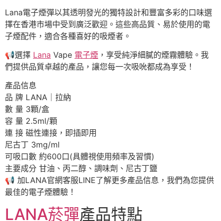
Lana電子煙彈以其透明發光的獨特設計和豐富多彩的口味選
擇在香港市場中受到廣泛歡迎。這些高品質、易於使用的電
子煙配件，適合各種喜好的吸煙者。
📢
選擇
Lana
Vape
電子煙
，享受純淨細膩的煙霧體驗。我
們提供品質卓越的產品，讓您每一次吸吮都成為享受！
產品信息
品 牌 LANA｜拉納
數 量 3顆/盒
容 量 2.5ml/顆
連 接 磁性連接，即插即用
尼古丁 3mg/ml
可吸口數 約600口(具體視使用頻率及習慣)
主要成分 甘油、丙二醇、調味劑、尼古丁鹽
📢
加LANA官網客服LINE了解更多產品信息，我們為您提供
最佳的電子煙體驗！
LANA菸彈
產品特點