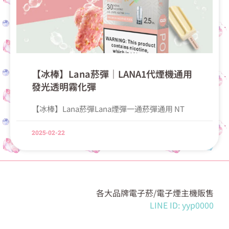
【冰棒】Lana菸彈｜LANA1代煙機通用
發光透明霧化彈
【冰棒】Lana菸彈Lana煙彈一通菸彈通用 NT
2025-02-22
各大品牌電子菸/電子煙主機販售
LINE ID: yyp0000