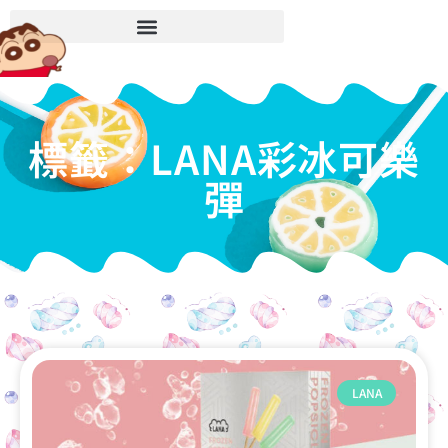
標籤：LANA彩冰可樂
彈
LANA