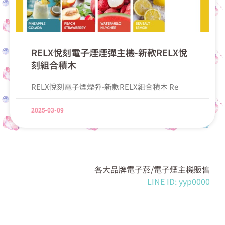
RELX悅刻電子煙煙彈主機-新款RELX悅
刻組合積木
RELX悅刻電子煙煙彈-新款RELX組合積木 Re
2025-03-09
各大品牌電子菸/電子煙主機販售
LINE ID: yyp0000