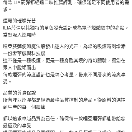
每款ILIA菸彈都經過口味推薦評測，確保滿足不同使用者的需
求。
煙霧的璀璨光芒
ILIA菸彈以其獨特的單色發光設計成為電子煙體驗中的亮點。
當您吸入煙霧時
哩亞菸彈便如魔法般發出迷人的光芒，為您的吸煙時刻增添
一份奢華感與科技感
這不僅是一種吸煙，更是一種身臨其境的奇幻體驗，讓您在
眾人中脫穎而出
每款煙彈的涼度設計也是精心考量，帶來不同層次的涼爽享
受。
品質的尊貴保證
所有哩亞煙彈都是經過嚴格品質控制的產品。從原料的選擇
到生產的每一個細節
都以追求卓越品質為己任，確保每一款哩亞煙彈都能帶給您
最極致的享受