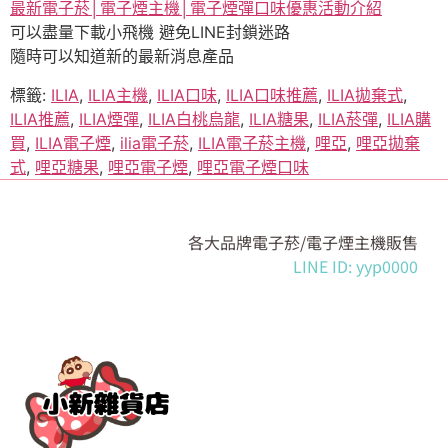
最新電子菸│電子煙主機│電子煙彈口味優惠活動介紹
可以盡量下載小飛機 避免LINE封鎖迷路
隨時可以知道新的最新消息產品
標籤:
ILIA
,
ILIA主機
,
ILIA口味
,
ILIA口味推薦
,
ILIA拋棄式
,
ILIA推薦
,
ILIA煙彈
,
ILIA白桃烏龍
,
ILIA糖果
,
ILIA菸彈
,
ILIA購
買
,
ILIA電子煙
,
ilia電子菸
,
ILIA電子菸主機
,
哩亞
,
哩亞拋棄
式
,
哩亞糖果
,
哩亞電子煙
,
哩亞電子煙口味
各大品牌電子菸/電子煙主機販售
LINE ID: yyp0000