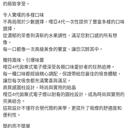
的極致享受。
令人驚嘆的多樣口味
不再局限於少數選擇，哩亞4代一次性提供了豐富多樣的口味
選擇，
從濃郁的茶香到清新的水果調性，滿足您對口感的所有想
像。
每一口都像一次高級美食的饗宴，讓您沉醉其中。
獨特風味，引爆味蕾
哩亞4代拋棄式電子煙深受各類口味愛好者的狂熱追捧。
每一種口味都經過精心調配，保證帶給您最佳的吸食體驗，
讓您每次吸食都充滿驚喜與滿足。
高質感圓柱設計，時尚與實用的結晶
哩亞4代拋棄式電子煙以耐看的圓柱設計，成為時尚與實用的
完美結合。
這款設計不僅符合現代簡約美學，更提升了吸煙的舒適度和
便利性。
簡約而不簡單