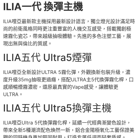
ILIA一代 換彈主機
ILIA哩亞最新款主機採用最新設計語言，獨立燈光設計滿足時
尚的前衛風格同時更注重豐富的人機交互感受，搭載獨創極
速霧化瓷芯，帶來越級抽吸體驗。先進的多色注塑工藝，展
現出無與倫比的質感。
ILIA五代 Ultra5煙彈
ILIA哩亞全新設計ULTRA 5霧化彈，外觀換新包裝升級，濃
度升級35mg抽吸更過癮，搭配ULTRA主5代換彈霧化桿，口
感順暢煙霧濃密，還原最真實的Vape感受，讓體驗更
ULTRA。
ILIA五代 Ultra5換彈主機
ILIA哩亞Ultra 5代換彈霧化桿，延續一代經典漸變色設計，
帶來全新5種潮流配色煥然一新，鋁合金陽極氧化工藝保證美
觀的同時機身更加堅固耐用，打造专属低调而轻奢质感。