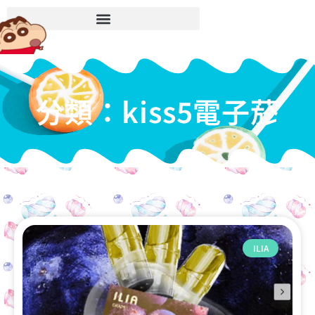
分類：kiss5電子菸
ILIA