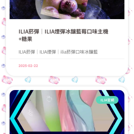
ILIA菸彈│ILIA煙彈冰釀藍莓口味主機
+糖果
ILIA菸彈│ILIA煙彈│ilia菸彈口味冰釀藍
2025-02-22
ILIA官網