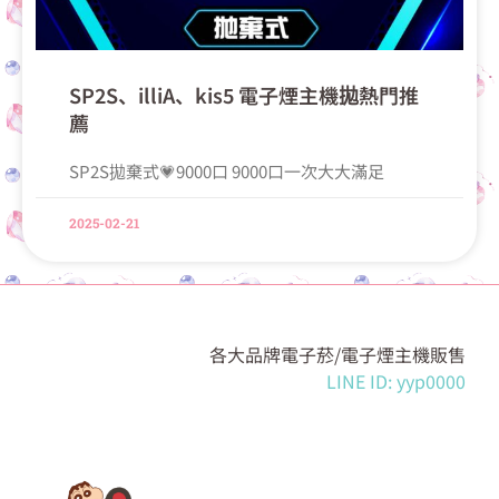
SP2S、illiA、kis5 電子煙主機拋熱門推
薦
SP2S拋棄式💗9000口 9000口一次大大滿足
2025-02-21
各大品牌電子菸/電子煙主機販售
LINE ID: yyp0000