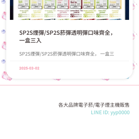
SP2S煙彈/SP2S菸彈透明彈口味齊全，
一盒三入
SP2S煙彈/SP2S菸彈透明彈口味齊全， 一盒三
2025-03-02
各大品牌電子菸/電子煙主機販售
LINE ID: yyp0000