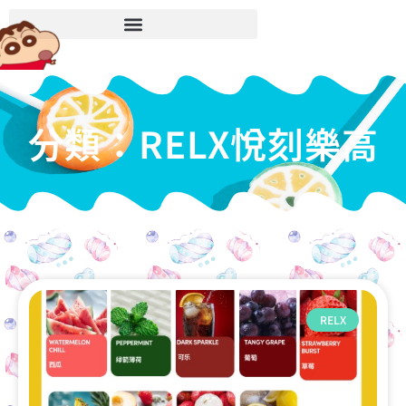
分類：RELX悅刻樂高
RELX