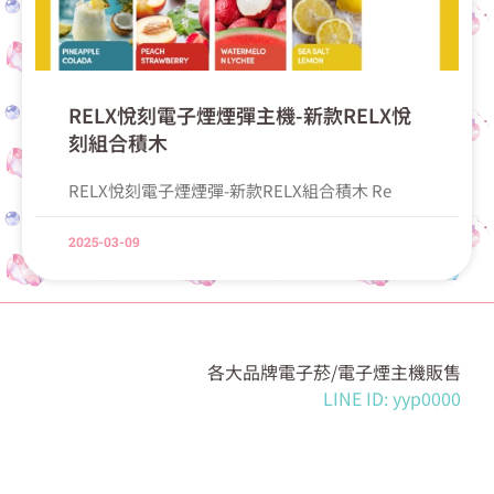
RELX悅刻電子煙煙彈主機-新款RELX悅
刻組合積木
RELX悅刻電子煙煙彈-新款RELX組合積木 Re
2025-03-09
各大品牌電子菸/電子煙主機販售
LINE ID: yyp0000