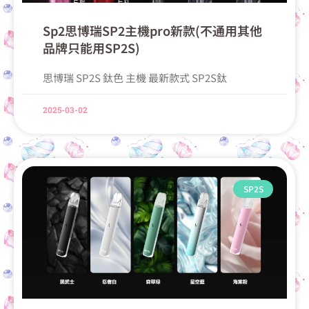
Sp2思博瑞SP2主機pro新款(不通用其他
品牌只能用SP2S)
思博瑞 SP2S 鈦色 主機 最新款式 SP2S鈦
2025-03-02
SP2S