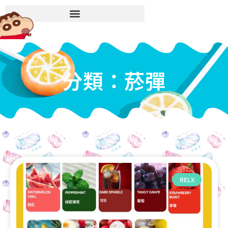
分類：菸彈
RELX