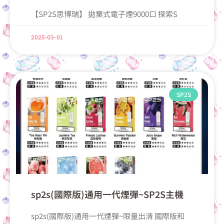
【SP2S思博瑞】 拋棄式電子煙9000口 探索S
2025-03-01
SP2S
sp2s(國際版)通用一代煙彈~SP2S主機
sp2s(國際版)通用一代煙彈~限量出清 國際版和