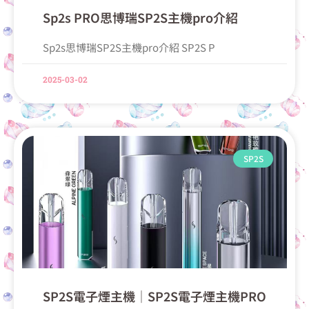
Sp2s PRO思博瑞SP2S主機pro介紹
Sp2s思博瑞SP2S主機pro介紹 SP2S P
2025-03-02
SP2S
SP2S電子煙主機│SP2S電子煙主機PRO